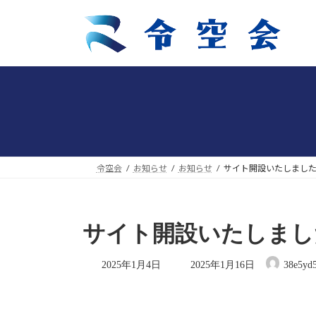
コ
ナ
ン
ビ
テ
ゲ
ン
ー
ツ
シ
へ
ョ
ス
ン
キ
に
ッ
移
プ
動
令空会
お知らせ
お知らせ
サイト開設いたしまし
サイト開設いたしまし
最
2025年1月4日
2025年1月16日
38e5yd5
終
更
新
日