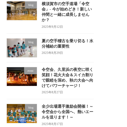
横須賀市の空手道場「令空
blog
会」- 今が始めどき！新しい
仲間と一緒に成長しません
か？
2025年9月12日
夏の空手稽古を乗り切る！水
blog
分補給の重要性
2025年8月29日
令空会、久里浜の夜空に咲く
event
笑顔！花火大会＆スイカ割り
で親睦を深め、秋の大会へ向
けてパワーチャージ！
2025年8月27日
全少出場選手激励会開催！～
blog
令空会から全国へ、熱いエー
ルを送ります！～
2025年8月17日