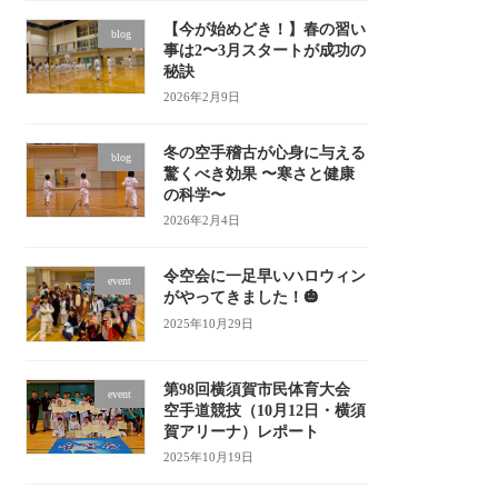
【今が始めどき！】春の習い
blog
事は2〜3月スタートが成功の
秘訣
2026年2月9日
冬の空手稽古が心身に与える
blog
驚くべき効果 〜寒さと健康
の科学〜
2026年2月4日
令空会に一足早いハロウィン
event
がやってきました！🎃
2025年10月29日
第98回横須賀市民体育大会
event
空手道競技（10月12日・横須
賀アリーナ）レポート
2025年10月19日