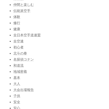
仲間と楽しむ
伝統派空手
体験
修行
健康
全日本空手道連盟
全空連
初心者
北斗の拳
名探偵コナン
和道流
地域密着
基本
大人
大会出場報告
子供
安全
安心