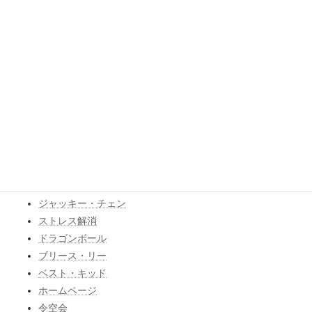
WEBサイト
アットホーム
アニメ
イベント
ウォーミングアップ
エイプリルフール
グラップラー刃牙
ゲーム
けが
ゴールデンエイジ
コミュニティ
ジャッキー・チェン
ストレス解消
ドラゴンボール
ブリース・リー
ベスト・キッド
ホームページ
令空会