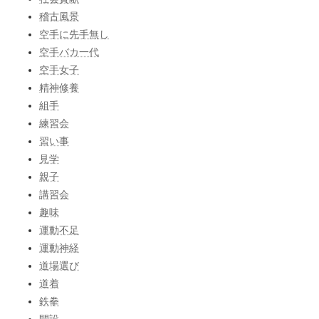
稽古風景
空手に先手無し
空手バカ一代
空手女子
精神修養
組手
練習会
習い事
見学
親子
講習会
趣味
運動不足
運動神経
道場選び
道着
鉄拳