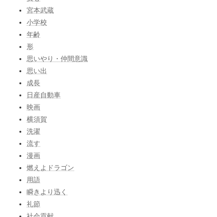
宮本武蔵
小学校
年齢
形
思いやり・仲間意識
思い出
成長
日産自動車
映画
横須賀
洗濯
流す
漫画
燃えよドラゴン
用語
瞬きより迅く
礼節
社会貢献