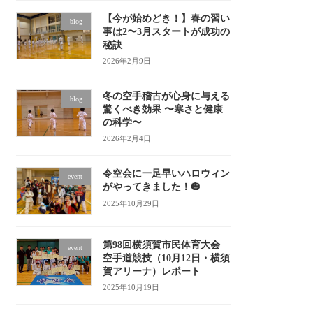
【今が始めどき！】春の習い
blog
事は2〜3月スタートが成功の
秘訣
2026年2月9日
冬の空手稽古が心身に与える
blog
驚くべき効果 〜寒さと健康
の科学〜
2026年2月4日
令空会に一足早いハロウィン
event
がやってきました！🎃
2025年10月29日
第98回横須賀市民体育大会
event
空手道競技（10月12日・横須
賀アリーナ）レポート
2025年10月19日