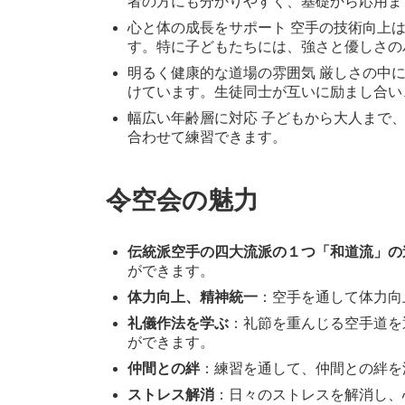
者の方にも分かりやすく、基礎から応用ま
心と体の成長をサポート 空手の技術向上
す。特に子どもたちには、強さと優しさの
明るく健康的な道場の雰囲気 厳しさの中
けています。生徒同士が互いに励まし合い
幅広い年齢層に対応 子どもから大人まで
合わせて練習できます。
令空会の魅力
伝統派空手の四大流派の１つ「和道流」の
ができます。
体力向上、精神統一
：空手を通して体力向
礼儀作法を学ぶ
：礼節を重んじる空手道を
ができます。
仲間との絆
：練習を通して、仲間との絆を
ストレス解消
：日々のストレスを解消し、