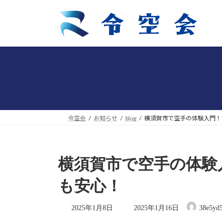
コ
ナ
ン
ビ
テ
ゲ
ン
ー
ツ
シ
へ
ョ
ス
ン
キ
に
ッ
移
プ
動
令空会
お知らせ
blog
横須賀市で空手の体験入門！令
横須賀市で空手の体験入
も安心！
最
2025年1月8日
2025年1月16日
38e5yd5
終