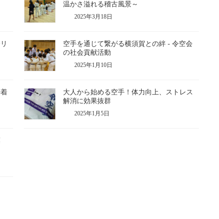
温かさ溢れる稽古風景～
2025年3月18日
身リ
空手を通じて繋がる横須賀との絆 - 令空会
の社会貢献活動
2025年1月10日
密着
大人から始める空手！体力向上、ストレス
解消に効果抜群
2025年1月5日
葉