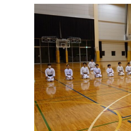
更
新
日
時
: