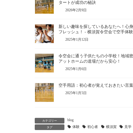
タートが成功の秘訣
2026年2月9日
新しい趣味を探しているあなたへ！心
フレッシュ！ - 横須賀令空会で空手体験
2025年1月12日
令空会に通う子供たちの小学校！地域
アットホームの道場だから安心！
2025年1月6日
空手用語：初心者が覚えておきたい言
2025年1月5日
blog
カテゴリー
体験
初心者
横須賀
見学
タグ