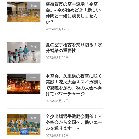
横須賀市の空手道場「令空
blog
会」- 今が始めどき！新しい
仲間と一緒に成長しません
か？
2025年9月12日
夏の空手稽古を乗り切る！水
blog
分補給の重要性
2025年8月29日
令空会、久里浜の夜空に咲く
event
笑顔！花火大会＆スイカ割り
で親睦を深め、秋の大会へ向
けてパワーチャージ！
2025年8月27日
全少出場選手激励会開催！～
blog
令空会から全国へ、熱いエー
ルを送ります！～
2025年8月17日