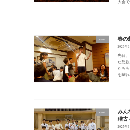
大会で
春の
event
2025年
先日、
た懇親
たちも
を離れ
みん
event
稽古
2025年