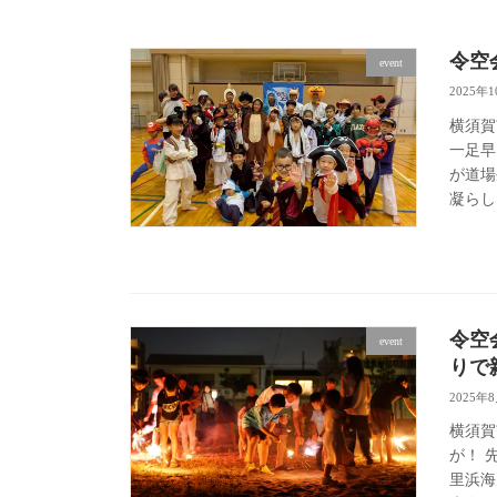
令空
event
2025年
横須賀
一足早
が道場
凝らし
令空
event
りで
2025年
横須賀
が！ 
里浜海