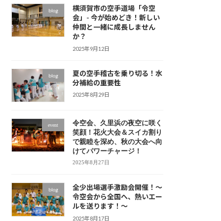
横須賀市の空手道場「令空
blog
会」- 今が始めどき！新しい
仲間と一緒に成長しません
か？
2025年9月12日
夏の空手稽古を乗り切る！水
blog
分補給の重要性
2025年8月29日
令空会、久里浜の夜空に咲く
event
笑顔！花火大会＆スイカ割り
で親睦を深め、秋の大会へ向
けてパワーチャージ！
2025年8月27日
全少出場選手激励会開催！～
blog
令空会から全国へ、熱いエー
ルを送ります！～
2025年8月17日