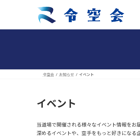
コ
ナ
ン
ビ
テ
ゲ
ン
ー
ツ
シ
へ
ョ
ス
ン
キ
に
ッ
移
プ
動
令空会
お知らせ
イベント
イベント
当道場で開催される様々なイベント情報をお
深めるイベントや、空手をもっと好きになる