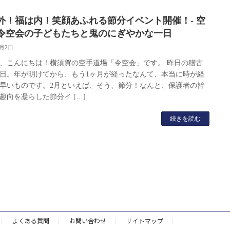
外！福は内！笑顔あふれる節分イベント開催！- 空
令空会の子どもたちと鬼のにぎやかな一日
2月2日
、こんにちは！横須賀の空手道場「令空会」です。 昨日の稽古
1日。年が明けてから、もう1ヶ月が経ったなんて、本当に時が経
早いものです。2月といえば、そう、節分！なんと、保護者の皆
趣向を凝らした節分イ […]
続きを読む
よくある質問
お問い合わせ
サイトマップ