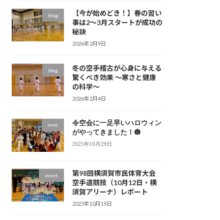
【今が始めどき！】春の習い
blog
事は2〜3月スタートが成功の
秘訣
2026年2月9日
冬の空手稽古が心身に与える
blog
驚くべき効果 〜寒さと健康
の科学〜
2026年2月4日
令空会に一足早いハロウィン
event
がやってきました！🎃
2025年10月29日
第98回横須賀市民体育大会
event
空手道競技（10月12日・横
須賀アリーナ）レポート
2025年10月19日