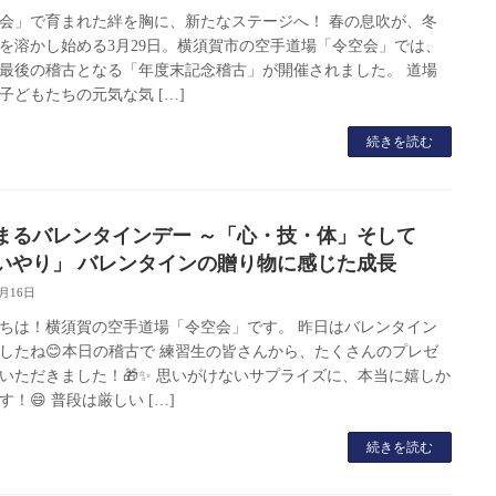
会」で育まれた絆を胸に、新たなステージへ！ 春の息吹が、冬
を溶かし始める3月29日。横須賀市の空手道場「令空会」では、
最後の稽古となる「年度末記念稽古」が開催されました。 道場
子どもたちの元気な気 […]
続きを読む
まるバレンタインデー ～「心・技・体」そして
いやり」 バレンタインの贈り物に感じた成長
2月16日
ちは！横須賀の空手道場「令空会」です。 昨日はバレンタイン
したね😊本日の稽古で 練習生の皆さんから、たくさんのプレゼ
いただきました！🎁✨ 思いがけないサプライズに、本当に嬉しか
す！😄 普段は厳しい […]
続きを読む