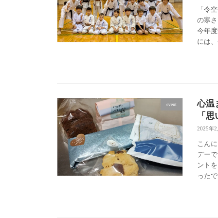
「令空
の寒さ
今年度
には、
心温
event
「思
2025年
こんに
デーで
ントを
ったで