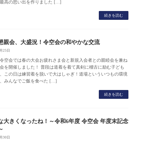
最高の思い出を作りました […]
続きを読む
懇親会、大盛況！令空会の和やかな交流
6月25日
令空会では春の大会お疲れさま会と新規入会者との親睦会を兼ね
会を開催しました！ 普段は道着を着て真剣に稽古に励む子ども
、この日は練習着を脱いで大はしゃぎ！道場といういつもの環境
、みんなでご飯を食べた […]
続きを読む
な大きくなったね！～令和6年度 令空会 年度末記念
～
3月30日