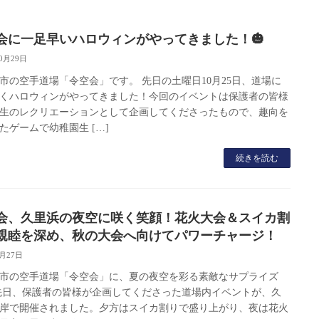
会に一足早いハロウィンがやってきました！🎃
10月29日
市の空手道場「令空会」です。 先日の土曜日10月25日、道場に
くハロウィンがやってきました！今回のイベントは保護者の皆様
生のレクリエーションとして企画してくださったもので、趣向を
たゲームで幼稚園生 […]
続きを読む
会、久里浜の夜空に咲く笑顔！花火大会＆スイカ割
親睦を深め、秋の大会へ向けてパワーチャージ！
8月27日
市の空手道場「令空会」に、夏の夜空を彩る素敵なサプライズ
先日、保護者の皆様が企画してくださった道場内イベントが、久
岸で開催されました。夕方はスイカ割りで盛り上がり、夜は花火