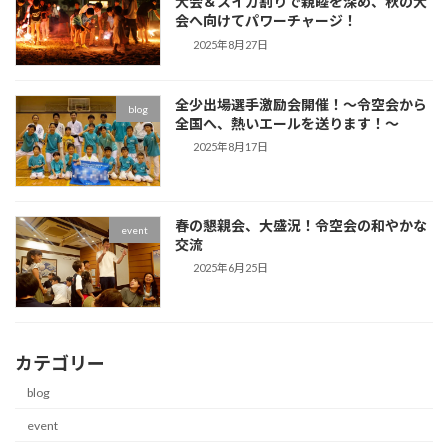
大会＆スイカ割りで親睦を深め、秋の大
会へ向けてパワーチャージ！
2025年8月27日
全少出場選手激励会開催！～令空会から
blog
全国へ、熱いエールを送ります！～
2025年8月17日
春の懇親会、大盛況！令空会の和やかな
event
交流
2025年6月25日
カテゴリー
blog
event