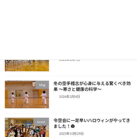
【近況報告】春に入会した仲間たちの
blog
「今」
2026年7月4日
【今が始めどき！】春の習い事は2〜3月
blog
スタートが成功の秘訣
2026年2月9日
冬の空手稽古が心身に与える驚くべき効
blog
果 〜寒さと健康の科学〜
2026年2月4日
令空会に一足早いハロウィンがやってき
event
ました！🎃
2025年10月29日