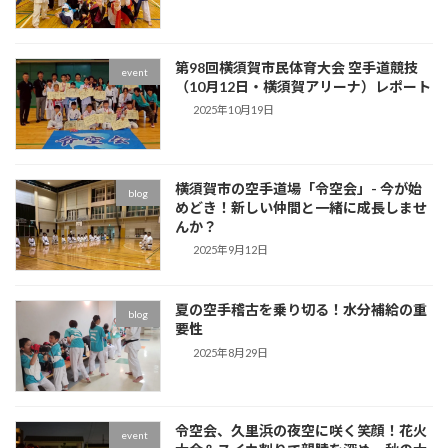
第98回横須賀市民体育大会 空手道競技
event
（10月12日・横須賀アリーナ）レポート
2025年10月19日
横須賀市の空手道場「令空会」- 今が始
blog
めどき！新しい仲間と一緒に成長しませ
んか？
2025年9月12日
夏の空手稽古を乗り切る！水分補給の重
blog
要性
2025年8月29日
令空会、久里浜の夜空に咲く笑顔！花火
event