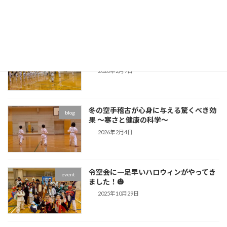
2026年7月4日
【今が始めどき！】春の習い事は2〜3月
blog
スタートが成功の秘訣
2026年2月9日
冬の空手稽古が心身に与える驚くべき効
blog
果 〜寒さと健康の科学〜
2026年2月4日
令空会に一足早いハロウィンがやってき
event
ました！🎃
2025年10月29日