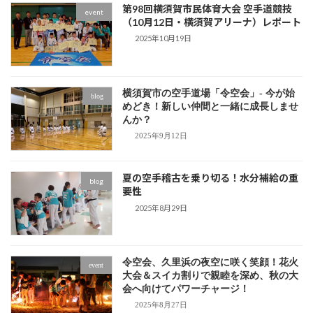
第98回横須賀市民体育大会 空手道競技
event
（10月12日・横須賀アリーナ）レポート
2025年10月19日
横須賀市の空手道場「令空会」- 今が始
blog
めどき！新しい仲間と一緒に成長しませ
んか？
2025年9月12日
夏の空手稽古を乗り切る！水分補給の重
blog
要性
2025年8月29日
令空会、久里浜の夜空に咲く笑顔！花火
event
大会＆スイカ割りで親睦を深め、秋の大
会へ向けてパワーチャージ！
2025年8月27日