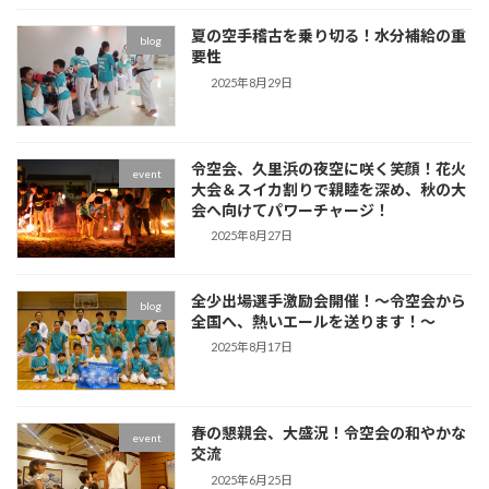
夏の空手稽古を乗り切る！水分補給の重
blog
要性
2025年8月29日
令空会、久里浜の夜空に咲く笑顔！花火
event
大会＆スイカ割りで親睦を深め、秋の大
会へ向けてパワーチャージ！
2025年8月27日
全少出場選手激励会開催！～令空会から
blog
全国へ、熱いエールを送ります！～
2025年8月17日
春の懇親会、大盛況！令空会の和やかな
event
交流
2025年6月25日