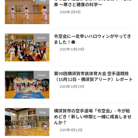
blog
果 〜寒さと健康の科学〜
2026年2月4日
令空会に一足早いハロウィンがやってき
event
ました！🎃
2025年10月29日
第98回横須賀市民体育大会 空手道競技
event
（10月12日・横須賀アリーナ）レポート
2025年10月19日
横須賀市の空手道場「令空会」- 今が始
blog
めどき！新しい仲間と一緒に成長しませ
んか？
2025年9月12日