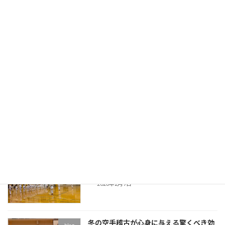
く安全に空手を学べる環境を提供しています。
「空手道場を選ぶ際に、どんな点に注目すれば
いいの […]
続きを読む
最近の投稿
【近況報告】春に入会した仲間たちの
blog
「今」
2026年7月4日
【今が始めどき！】春の習い事は2〜3月
blog
スタートが成功の秘訣
2026年2月9日
冬の空手稽古が心身に与える驚くべき効