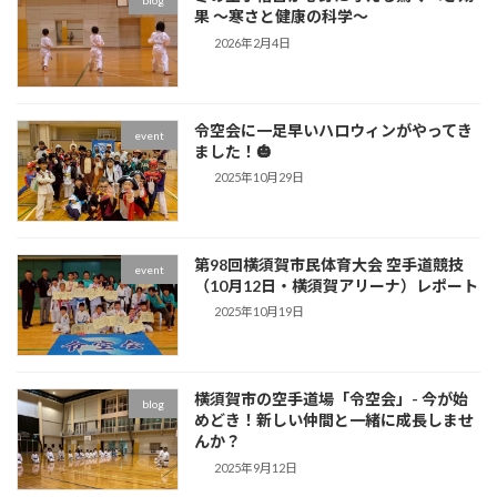
blog
果 〜寒さと健康の科学〜
2026年2月4日
令空会に一足早いハロウィンがやってき
event
ました！🎃
2025年10月29日
第98回横須賀市民体育大会 空手道競技
event
（10月12日・横須賀アリーナ）レポート
2025年10月19日
横須賀市の空手道場「令空会」- 今が始
blog
めどき！新しい仲間と一緒に成長しませ
んか？
2025年9月12日