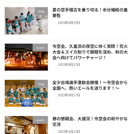
夏の空手稽古を乗り切る！水分補給の重
blog
要性
2025年8月29日
令空会、久里浜の夜空に咲く笑顔！花火
event
大会＆スイカ割りで親睦を深め、秋の大
会へ向けてパワーチャージ！
2025年8月27日
全少出場選手激励会開催！～令空会から
blog
全国へ、熱いエールを送ります！～
2025年8月17日
春の懇親会、大盛況！令空会の和やかな
event
交流
2025年6月25日