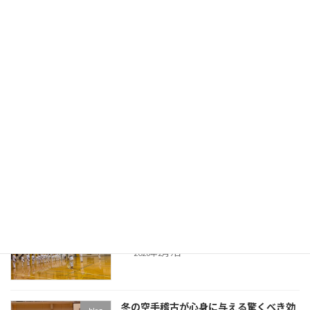
「子供と一緒に空手を始めてみたいけど、自分
には無理かな？」 お子様の空手の送り迎えで道
場に通 […]
続きを読む
最近の投稿
【近況報告】春に入会した仲間たちの
blog
「今」
2026年7月4日
【今が始めどき！】春の習い事は2〜3月
blog
スタートが成功の秘訣
2026年2月9日
冬の空手稽古が心身に与える驚くべき効