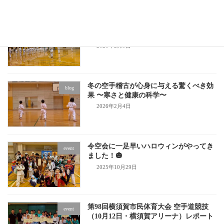
【今が始めどき！】春の習い事は2〜3月
blog
スタートが成功の秘訣
2026年2月9日
冬の空手稽古が心身に与える驚くべき効
blog
果 〜寒さと健康の科学〜
2026年2月4日
令空会に一足早いハロウィンがやってき
event
ました！🎃
2025年10月29日
第98回横須賀市民体育大会 空手道競技
event
（10月12日・横須賀アリーナ）レポート