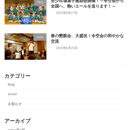
全少出場選手激励会開催！～令空会から
blog
全国へ、熱いエールを送ります！～
2025年8月17日
春の懇親会、大盛況！令空会の和やかな
event
交流
2025年6月25日
カテゴリー
blog
event
お知らせ
アーカイブ