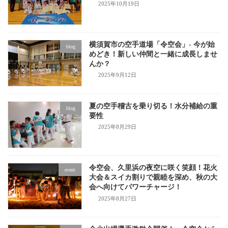
2025年10月19日
横須賀市の空手道場「令空会」- 今が始
blog
めどき！新しい仲間と一緒に成長しませ
んか？
2025年9月12日
夏の空手稽古を乗り切る！水分補給の重
blog
要性
2025年8月29日
令空会、久里浜の夜空に咲く笑顔！花火
event
大会＆スイカ割りで親睦を深め、秋の大
会へ向けてパワーチャージ！
2025年8月27日