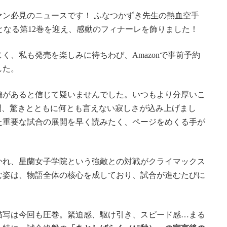
ン必見のニュースです！ ふなつかずき先生の熱血空手
なる第12巻を迎え、感動のフィナーレを飾りました！
く、私も発売を楽しみに待ちわび、Amazonで事前予約
した。
編があると信じて疑いませんでした。いつもより分厚いこ
瞬間、驚きとともに何とも言えない寂しさが込み上げまし
た重要な試合の展開を早く読みたく、ページをめくる手が
かれ、星蘭女子学院という強敵との対戦がクライマックス
む姿は、物語全体の核心を成しており、試合が進むたびに
描写は今回も圧巻。緊迫感、駆け引き、スピード感…まる