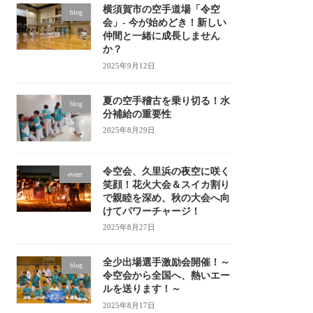
横須賀市の空手道場「令空
blog
会」- 今が始めどき！新しい
仲間と一緒に成長しません
か？
2025年9月12日
夏の空手稽古を乗り切る！水
blog
分補給の重要性
2025年8月29日
令空会、久里浜の夜空に咲く
event
笑顔！花火大会＆スイカ割り
で親睦を深め、秋の大会へ向
けてパワーチャージ！
2025年8月27日
全少出場選手激励会開催！～
blog
令空会から全国へ、熱いエー
ルを送ります！～
2025年8月17日