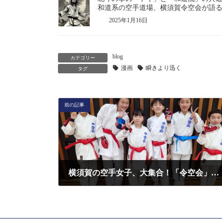
和道系の空手道場、横須賀令空会が語
2025年1月16日
blog
カテゴリー
漫画
瞬きより迅く
タグ
前の記事
横須賀の空手女子、大集合！「令空会」で楽しく学ぼう！
2025年4月12日