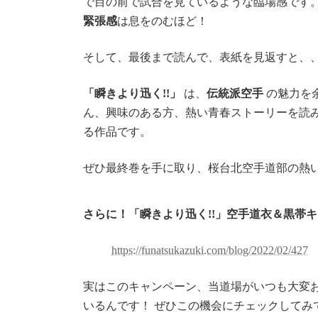
で目の前で試合を見ているような臨場感です
緊張感
は息をのむほど！
そして、最後まで読んで、表紙を見返すと、
「瞬きより迅く
!!
」
は、
伝統派空手
の魅力を
ん、興味のある方、熱い青春ストーリーを読
る作品です。
ぜひ最終巻を手に取り、桜台北空手道部の熱
さらに！「瞬きより迅く!!」空手道衣＆黒帯
https://funatsukazuki.com/blog/2022/02/427
実はこのキャンペーン、当道場がいつも大変
いるんです！ ぜひこの機会にチェックしてみ