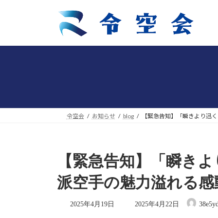
コ
ナ
ン
ビ
テ
ゲ
ン
ー
ツ
シ
へ
ョ
ス
ン
キ
に
ッ
移
プ
動
令空会
お知らせ
blog
【緊急告知】「瞬きより迅く
【緊急告知】「瞬きよ
派空手の魅力溢れる感
最
2025年4月19日
2025年4月22日
38e5yd
終