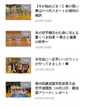
【今が始めどき！】春の習い
blog
事は2〜3月スタートが成功の
秘訣
2026年2月9日
冬の空手稽古が心身に与える
blog
驚くべき効果 〜寒さと健康
の科学〜
2026年2月4日
令空会に一足早いハロウィン
event
がやってきました！🎃
2025年10月29日
第98回横須賀市民体育大会
event
空手道競技（10月12日・横須
賀アリーナ）レポート
2025年10月19日