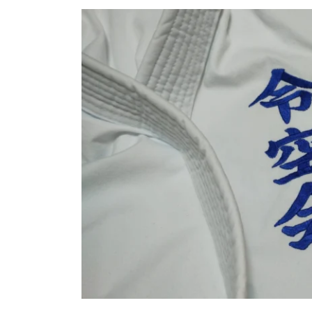
更
新
日
時
: