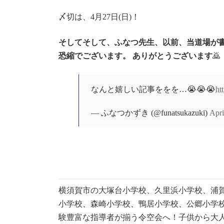
〆切は、4月27日(日)！
そしてそして、ふなつ先生、以前、当道場が
恐縮でございます。 ありがとうございます
🙇
なんと嬉しい記事ををを…😭😭😭
ht
— ふなつかずき (@funatsukazuki)
Apri
横須賀市の大塚台小学校、久里浜小学校、浦
小学校、森崎小学校、鴨居小学校、公郷小学校、Sulliv
験豊富な指導者が揃う令空会へ！子供から大